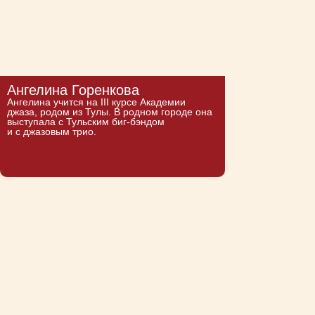
Ангелина Горенкова
Ангелина учится на III курсе Академии
джаза, родом из Тулы. В родном городе она
выступала с Тульским биг-бэндом
и с джазовым трио.