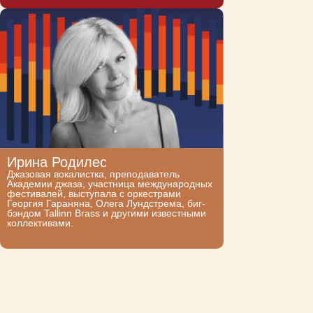
Ирина Родилес
Джазовая вокалистка, преподаватель
Академии джаза, участница международных
фестивалей, выступала с оркестрами
Георгия Гараняна, Олега Лундстрема, биг-
бэндом Tallinn Brass и другими известными
коллективами.