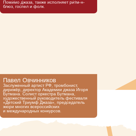
Помимо джаза, также исполняет ритм-н-
блюз, госпел и фолк.
Павел Овчинников
Заслуженный артист РФ, тромбонист,
дирижёр, директор Академии джаза Игоря
Бутмана. Солист оркестра Бутмана,
художественный руководитель фестиваля
«Детский Триумф Джаза», председатель
жюри многих всероссийских
и международных конкурсов.